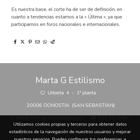
Es nuestra base, el corte ha de ser de definición, en
cuanto a tendencias estamos a la « Última «, ya que
participamos en foros nacionales e internacionales.
Marta G Estilismo
C/ Urbieta 4 - 1ª planta
20006 DONOSTIA (SAN SEBASTIAN)
✉
info@martag-estilismo.com
☎
943 422846
|
Utilizamos cookies propias y terceros para obtener datos
670 217470
estadísticos de la navegación de nuestros usuarios y mejorar
nuestros servicios. Puedes configurar tus preferencias a