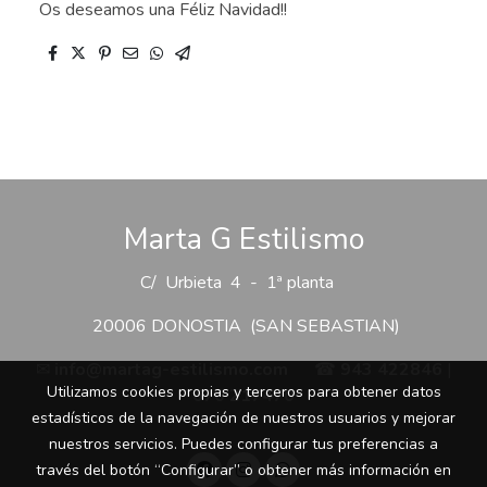
Os deseamos una Féliz Navidad!!
Marta G Estilismo
C/ Urbieta 4 - 1ª planta
20006 DONOSTIA (SAN SEBASTIAN)
✉
info@martag-estilismo.com
☎
943 422846
|
Utilizamos cookies propias y terceros para obtener datos
670 217470
estadísticos de la navegación de nuestros usuarios y mejorar
nuestros servicios. Puedes configurar tus preferencias a
través del botón “Configurar” o obtener más información en