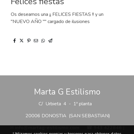
Felices fiestas
Os deseamos una ¡¡ FELICES FIESTAS !! y un
"NUEVO AÑO "" cargado de ilusiones
Marta G Estilismo
C/ Urbieta 4 - 1ª planta
20006 DONOSTIA (SAN SEBASTIAN)
✉
info@martag-estilismo.com
☎
943 422846
|
Utilizamos cookies propias y terceros para obtener datos